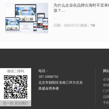
为什么企业在品牌出海时不宜单
放？…
…
日期：2026/07/22 阅读：
730
网
电话：
微信二维码
187-10086792
企
北京市朝阳区东南三环方庄东
营
路盛金商务楼
门
品
手
扫一扫 关注我们