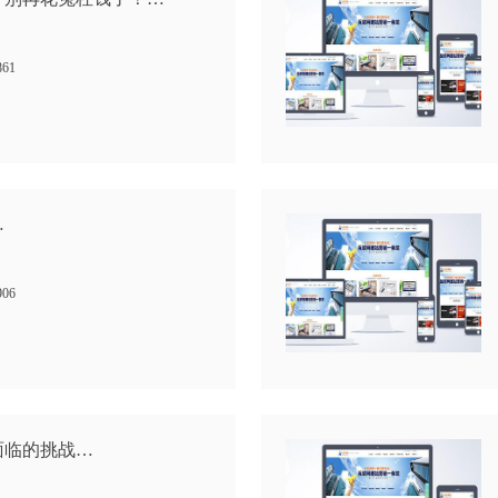
861
…
906
面临的挑战…