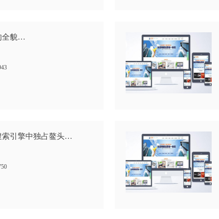
的全貌…
943
搜索引擎中独占鳌头…
750