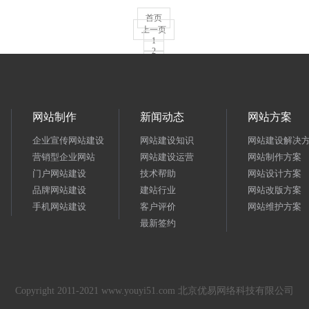
首页
上一页
1
2
3
4
5
6
7
8
网站制作
新闻动态
网站方案
9
10
企业宣传网站建设
网站建设知识
网站建设解决
11
下一页
营销型企业网站
网站建设运营
网站制作方案
门户网站建设
技术帮助
网站设计方案
品牌网站建设
建站行业
网站改版方案
手机网站建设
客户评价
网站维护方案
最新签约
Copyright 2011-2021 www.youyi51.com 北京优易网络科技有限公司