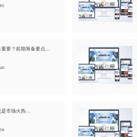
995
多重要？前期筹备要点…
649
说是市场火热…
936