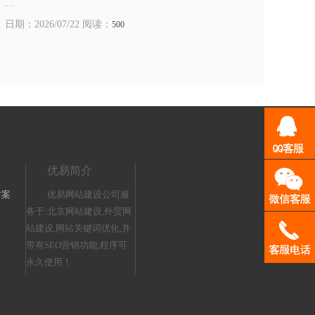
…
日期：2026/07/22 阅读：
500
优易简介
方案
优易网站建设公司服
务于:北京网站建设,外贸网
站建设,网站关键词优化,并
带有SEO营销功能,程序可
永久使用！