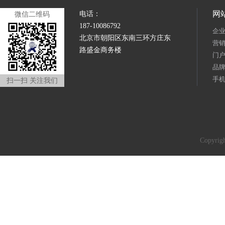
网
电话：
微信二维码
187-10086792
企
北京市朝阳区东南三环方庄东
营
路盛金商务楼
门
品
手
扫一扫 关注我们
Copyr