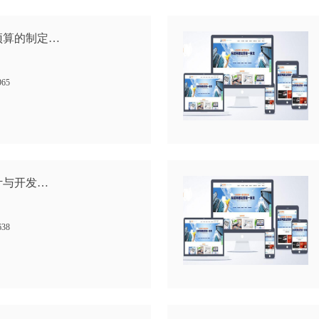
预算的制定…
965
计与开发…
638