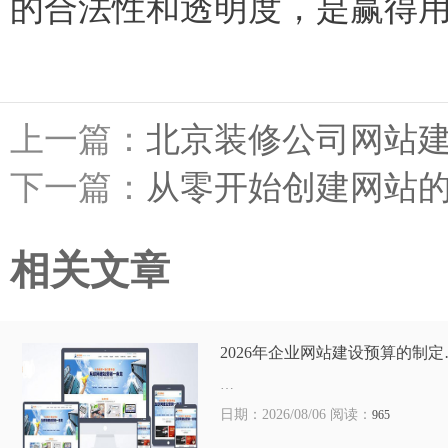
的合法性和透明度，是赢得
上一篇：
北京装修公司网站
下一篇：
从零开始创建网站
相关文章
2026年企业网站建设预算的制定
…
日期：2026/08/06 阅读：
965