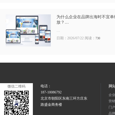
为什么企业在品牌出海时不宜单
放？…
…
日期：2026/07/22 阅读：
730
网
电话：
微信二维码
187-10086792
企
北京市朝阳区东南三环方庄东
营
路盛金商务楼
门
品