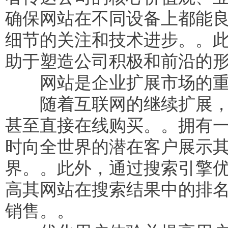
确保网站在不同设备上都能
细节的关注和技术进步。。
助于塑造公司积极和前沿的
网站是企业扩展市场的重
随着互联网的继续扩展，越
甚至直接在线购买。。拥有一
时向全世界的潜在客户展示
界。。此外，通过搜索引擎优
高其网站在搜索结果中的排
销售。。