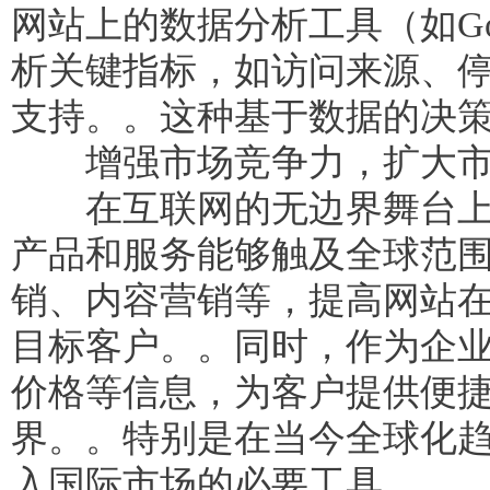
网站上的数据分析工具（如Goog
析关键指标，如访问来源、
支持。。这种基于数据的决
增强市场竞争力，扩大市
在互联网的无边界舞台上，
产品和服务能够触及全球范围
销、内容营销等，提高网站
目标客户。。同时，作为企业
价格等信息，为客户提供便
界。。特别是在当今全球化
入国际市场的必要工具。。