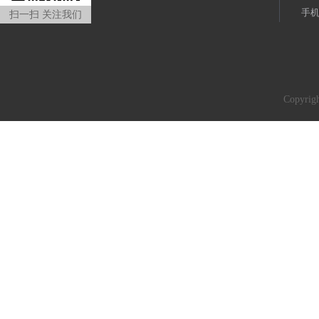
手
扫一扫 关注我们
Copyr