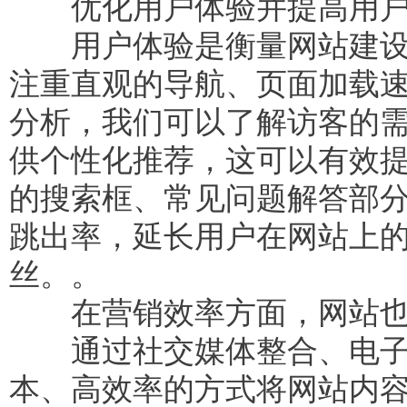
优化用户体验并提高用户
用户体验是衡量网站建设成
注重直观的导航、页面加载
分析，我们可以了解访客的
供个性化推荐，这可以有效
的搜索框、常见问题解答部
跳出率，延长用户在网站上
丝。。
在营销效率方面，网站也
通过社交媒体整合、电子邮
本、高效率的方式将网站内