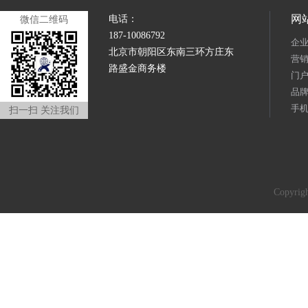
网
电话：
微信二维码
187-10086792
企
北京市朝阳区东南三环方庄东
营
路盛金商务楼
门
品
手
扫一扫 关注我们
Copyr