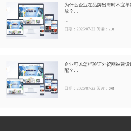
为什么企业在品牌出海时不宜单
放？…
…
日期：2026/07/22 阅读：
730
企业可以怎样验证外贸网站建设
配？…
…
日期：2026/07/22 阅读：
679