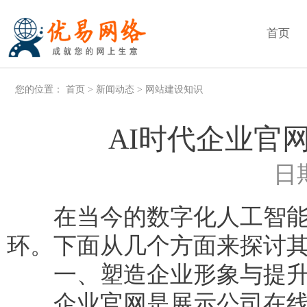
首页
您的位置：
首页
>
新闻动态
>
网站建设知识
AI时代企业官
日期
在当今的数字化人工智能时
环。下面从几个方面来探讨
一、塑造企业形象与提升
企业官网是展示公司在线形