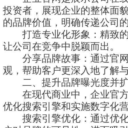
投资者，展现企业的整体面
的品牌价值，明确传递公司
打造专业化形象：精致的网
让公司在竞争中脱颖而出。
分享品牌故事：通过官网，
观，帮助客户更深入地了解
二、提升品牌曝光度并扩
在现代商业中，企业官方网
优化搜索引擎和实施数字化
搜索引擎优化：通过优化网