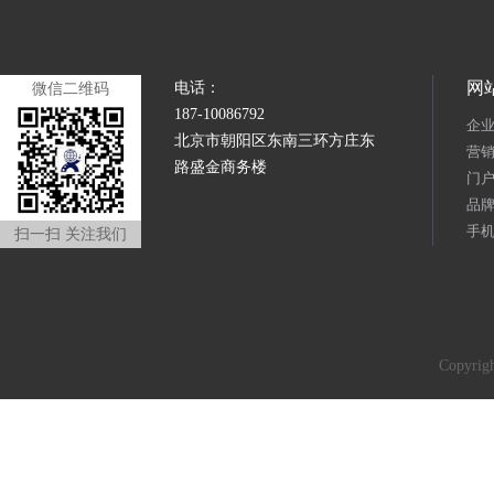
网
电话：
微信二维码
187-10086792
企
北京市朝阳区东南三环方庄东
营
路盛金商务楼
门
品
手
扫一扫 关注我们
Copyr