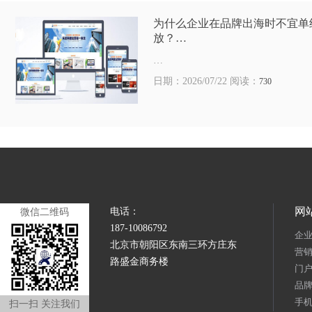
为什么企业在品牌出海时不宜单
放？…
…
日期：2026/07/22 阅读：
730
网
电话：
微信二维码
187-10086792
企
北京市朝阳区东南三环方庄东
营
路盛金商务楼
门
品
手
扫一扫 关注我们