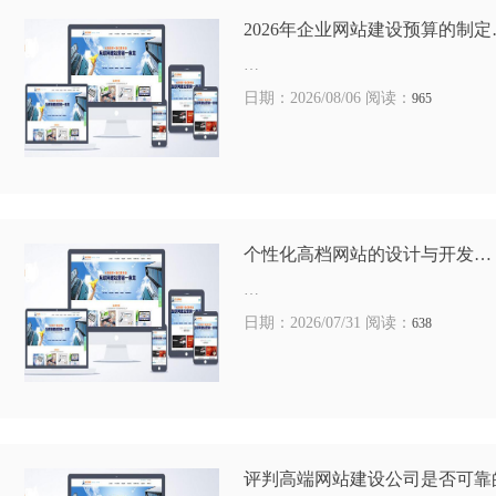
2026年企业网站建设预算的制定
…
日期：2026/08/06 阅读：
965
个性化高档网站的设计与开发…
…
日期：2026/07/31 阅读：
638
评判高端网站建设公司是否可靠