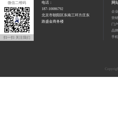
网
电话：
微信二维码
187-10086792
企
北京市朝阳区东南三环方庄东
营
路盛金商务楼
门
品
手
扫一扫 关注我们
Copyr