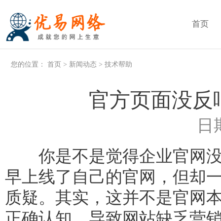
首页
您的位置：
首页
>
新闻动态
>
技术帮助
官方页面没反
日期
你是不是觉得企业官网没啥
早上线了自己的官网，但却
质疑。其实，这并不是官网
正确认知，导致网站缺乏营