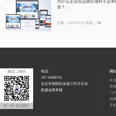
为什么企业在品牌出海时不宜单
放？…
…
日期：2026/07/22 阅读：
730
网
电话：
微信二维码
187-10086792
企
北京市朝阳区东南三环方庄东
营
路盛金商务楼
门
品
手
扫一扫 关注我们