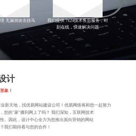
理 无漏洞攻击挂马
我们提供 7x24技术售后服务，时
刻在线，快速解决问题
设计
形象
！
商业新天地，找优易
网站建设公司
！优易网络将和您一起努力
您的"家"搬到网上了吗？ 我们深知，互联网技术
性。因此，设计中心全力为您推出面向营销的网站
？我们期待着与您的合作！