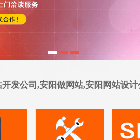
开发公司,安阳做网站,安阳网站设计