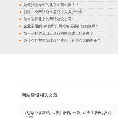
如何挑选专业的北京AI建站服务？
创建一个网站通常需要投入多少资金？
如何选择北京的网站建设公司？
企业常用的4种类型的网站建设要如何实施呢？
如何选择适合自己企业的网站建设服务商？
为什么外贸网站建设的费用会有这么大的差距？
网站建设相关文章
武夷山做网站-武夷山网站开发-武夷山网站设计