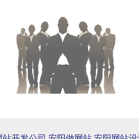
网站开发公司,安阳做网站,安阳网站