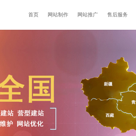
首页
网站制作
网站推广
售后服务
Loading