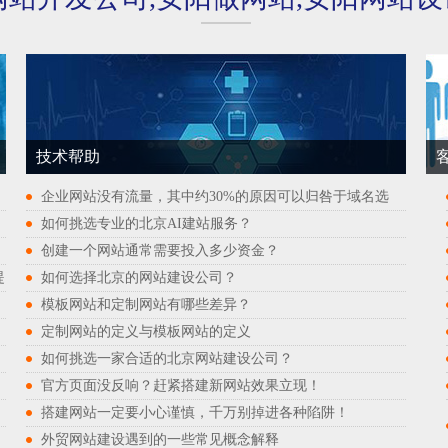
技术帮助
企业网站没有流量，其中约30%的原因可以归咎于域名选
如何挑选专业的北京AI建站服务？
创建一个网站通常需要投入多少资金？
提
如何选择北京的网站建设公司？
模板网站和定制网站有哪些差异？
定制网站的定义与模板网站的定义
如何挑选一家合适的北京网站建设公司？
官方页面没反响？赶紧搭建新网站效果立现！
搭建网站一定要小心谨慎，千万别掉进各种陷阱！
外贸网站建设遇到的一些常见概念解释