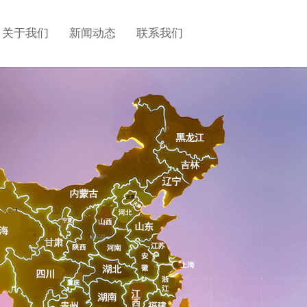
关于我们
新闻动态
联系我们