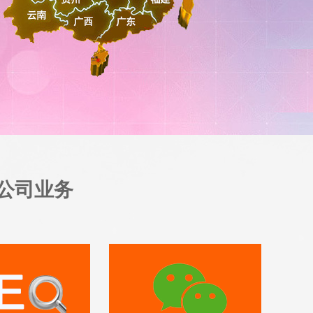
公司
业务